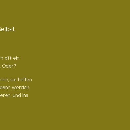
Selbst
h oft ein
. Oder?
en, sie helfen
, dann werden
eren, und ins