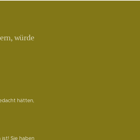
uern, würde
edacht hätten,
a
ist! Sie haben